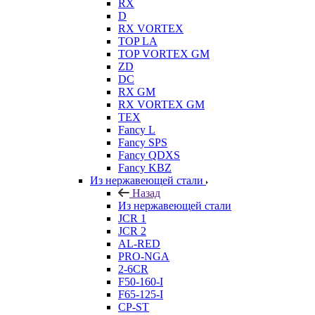
RX
D
RX VORTEX
TOP LA
TOP VORTEX GM
ZD
DC
RX GM
RX VORTEX GM
TEX
Fancy L
Fancy SPS
Fancy QDXS
Fancy KBZ
Из нержавеющей стали
Назад
Из нержавеющей стали
JCR 1
JCR 2
AL-RED
PRO-NGA
2-6CR
F50-160-I
F65-125-I
CP-ST