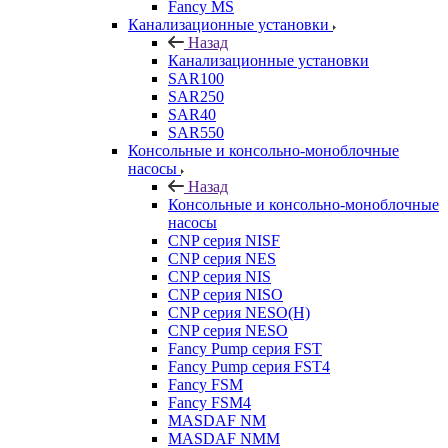
Fancy MS
Канализационные установки
Назад
Канализационные установки
SAR100
SAR250
SAR40
SAR550
Консольные и консольно-моноблочные
насосы
Назад
Консольные и консольно-моноблочные
насосы
CNP серия NISF
CNP серия NES
CNP серия NIS
CNP серия NISO
CNP серия NESO(H)
CNP серия NESO
Fancy Pump серия FST
Fancy Pump серия FST4
Fancy FSM
Fancy FSM4
MASDAF NM
MASDAF NMM