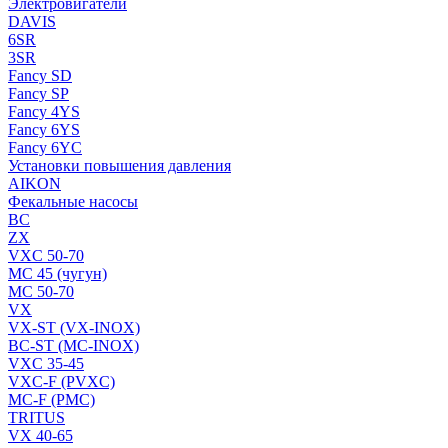
Электровигатели
DAVIS
6SR
3SR
Fancy SD
Fancy SP
Fancy 4YS
Fancy 6YS
Fancy 6YC
Установки повышения давления
AIKON
Фекальные насосы
BC
ZX
VXC 50-70
MC 45 (чугун)
MC 50-70
VX
VX-ST (VX-INOX)
BC-ST (MC-INOX)
VXC 35-45
VXC-F (PVXC)
MC-F (PMC)
TRITUS
VX 40-65