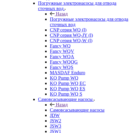
Погружные электронасосы для отвода
сточных вод
Назад
Погружные электронасосы для отвода
сточных вод
CNP серия WQ (I)
CNP серия WQ-JY (I)
CNP серия WQ-W (I)
Fancy WQ
Fancy WQV
Fancy WQA
Fancy WQQG
Fancy WQS
MASDAF Enduro
KQ Pump WQ
KQ Pump WQ EC
KQ Pump WQ ES
KQ Pump WQ S
Самовсасывающие насосы
Назад
Самовсасывающие насосы
JDW
JSW2
JSW3
JSW1