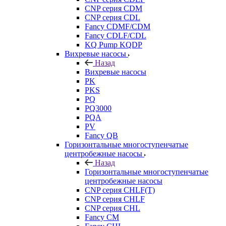
CNP серия CDM
CNP серия CDL
Fancy CDMF/CDM
Fancy CDLF/CDL
KQ Pump KQDP
Вихревые насосы
Назад
Вихревые насосы
PK
PKS
PQ
PQ3000
PQA
PV
Fancy QB
Горизонтальные многоступенчатые
центробежные насосы
Назад
Горизонтальные многоступенчатые
центробежные насосы
CNP серия CHLF(T)
CNP серия CHLF
CNP серия CHL
Fancy CM