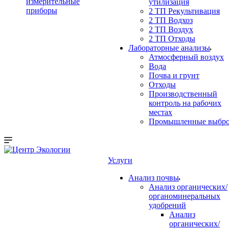
измерительные
утилизация
приборы
2 ТП Рекультивация
2 ТП Водхоз
2 ТП Воздух
2 ТП Отходы
Лабораторные анализы
Атмосферный воздух
Вода
Почва и грунт
Отходы
Производственный
контроль на рабочих
местах
Промышленные выбр
Услуги
Анализ почвы
Анализ органических/
органоминеральных
удобрений
Анализ
органических/