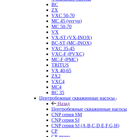
BC
ZX
VXC 50-70
MC 45 (чугун)
MC 50-70
VX
VX-ST (VX-INOX)
BC-ST (MC-INOX)
VXC 35-45
VXC-F (PVXC)
MC-F (PMC)
TRITUS
VX 40-65
ZX2
VXC4
MC4
BC 35
Центробежные скважинные насосы
Назад
Центробежные скважинные насосы
CNP серия SM
CNP серия SJ
CNP серия SJ (A,B,C,D,E,F,G,H)
CP
CP-mono