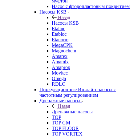
муфтой
Насос с фторопластовым покрытием
Насосы KSB
Назад
Насосы KSB
Etaline
Etabloc
Etanorm
MegaCPK
Magnochem
Amarex
Amamix
Amaprop
Movitec
Omega
RDLO
Циркуляционные Ин-лайн насосы с
частотным регулированием
Дренажные насосы
Назад
Дренажные насосы
TOP
TOP GM
TOP FLOOR
TOP VORTEX