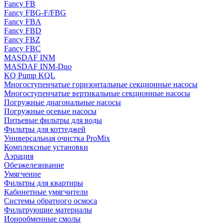
Fancy FB
Fancy FBG-F/FBG
Fancy FBA
Fancy FBD
Fancy FBZ
Fancy FBC
MASDAF INM
MASDAF INM-Duo
KQ Pump KQL
Многоступенчатые горизонтальные секционные насосы
Многоступенчатые вертикальные секционные насосы
Погружные диагональные насосы
Погружные осевые насосы
Питьевые фильтры для воды
Фильтры для коттеджей
Универсальная очистка ProMix
Комплексные установки
Аэрация
Обезжелезивание
Умягчение
Фильтры для квартиры
Кабинетные умягчители
Системы обратного осмоса
Фильтрующие материалы
Ионообменные смолы