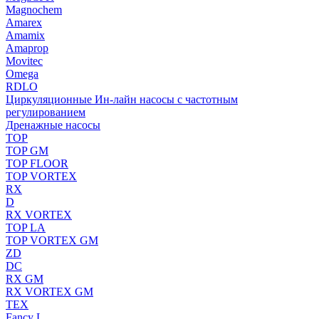
Magnochem
Amarex
Amamix
Amaprop
Movitec
Omega
RDLO
Циркуляционные Ин-лайн насосы с частотным
регулированием
Дренажные насосы
TOP
TOP GM
TOP FLOOR
TOP VORTEX
RX
D
RX VORTEX
TOP LA
TOP VORTEX GM
ZD
DC
RX GM
RX VORTEX GM
TEX
Fancy L