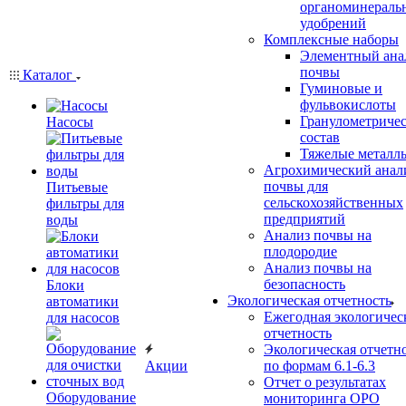
органоминераль
удобрений
Комплексные наборы
Элементный ана
почвы
Каталог
Гуминовые и
фульвокислоты
Гранулометриче
Насосы
состав
Тяжелые металл
Агрохимический анал
почвы для
Питьевые
сельскохозяйственных
фильтры для
предприятий
воды
Анализ почвы на
плодородие
Анализ почвы на
безопасность
Блоки
Экологическая отчетность
автоматики
Ежегодная экологичес
для насосов
отчетность
Экологическая отчетн
Акции
по формам 6.1-6.3
Отчет о результатах
Оборудование
мониторинга ОРО