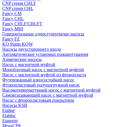
CNP серия CHLF
CNP серия CHL
Fancy CM
Fancy CHL
Fancy CHLF/CHLFT
Fancy MHI
Горизонтальные одноступенчатые насосы
Fancy FZ
KQ Pump KQW
Насосы двухстороннего входа
Автоматические установки пожаротушения
Химические насосы
Насос с магнитной муфтой
Моноблочный насос с магнитной муфтой
Насос с магнитной муфтой из фторопласта
Футерованный износостойкий насос
Фторопластовый полупогружной насос
Высокотемпературный насос с магнитной муфтой
Самовсасывающий насос с магнитной муфтой
Насос с фторопластовым покрытием
Насосы KSB
Etaline
Etabloc
Etanorm
MegaCPK