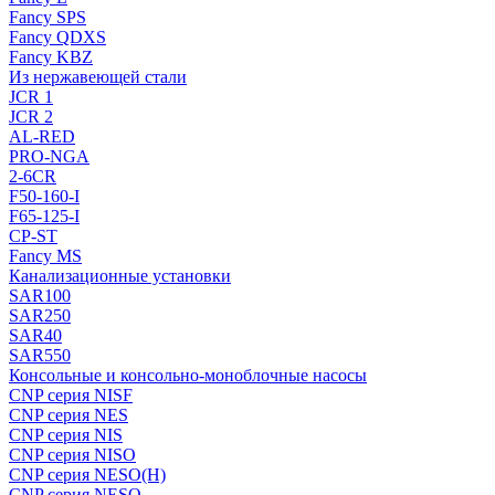
Fancy SPS
Fancy QDXS
Fancy KBZ
Из нержавеющей стали
JCR 1
JCR 2
AL-RED
PRO-NGA
2-6CR
F50-160-I
F65-125-I
CP-ST
Fancy MS
Канализационные установки
SAR100
SAR250
SAR40
SAR550
Консольные и консольно-моноблочные насосы
CNP серия NISF
CNP серия NES
CNP серия NIS
CNP серия NISO
CNP серия NESO(H)
CNP серия NESO