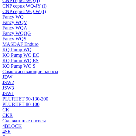
CNP серия WQ (I)
CNP серия WQ-JY (I)
CNP серия WQ-W (I)
Fancy WQ
Fancy WQV
Fancy WQA
Fancy WQQG
Fancy WQS
MASDAF Enduro
KQ Pump WQ
KQ Pump WQ EC
KQ Pump WQ ES
KQ Pump WQ S
Самовсасывающие насосы
JDW
JSW2
JSW3
JSW1
PLURIJET 90-130-200
PLURIJET 80-100
CK
CKR
Скважинные насосы
4BLOCK
4SR