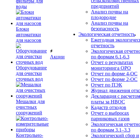
сельскохозяйственных
фильтры для
предприятий
воды
Анализ почвы на
плодородие
Анализ почвы на
безопасность
Блоки
Экологическая отчетность
автоматики
Ежегодная экологичес
для насосов
отчетность
Экологическая отчетн
Акции
по формам 6.1-6.3
Отчет о результатах
Оборудование
мониторинга ОРО
для очистки
Отчет по форме 4-ОС
сточных вод
Отчет по форме 2-ОС
Отчет по ПЭК
Журнал движения отх
Декларация с расчето
Мешалки для
платы за НВОС
очистных
Кадастр отходов
сооружений
Отчет о выбросах
парниковых газов
Экологическая отчетн
по формам 3.1–3.3
Контрольно-
Экологический сбор и