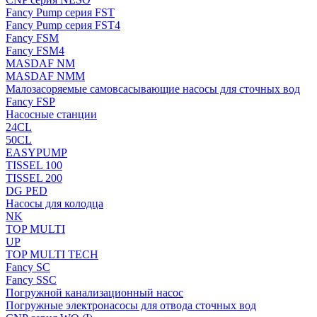
Fancy Pump серия FST
Fancy Pump серия FST4
Fancy FSM
Fancy FSM4
MASDAF NM
MASDAF NMM
Малозасоряемые самовсасывающие насосы для сточных вод
Fancy FSP
Насосные станции
24CL
50CL
EASYPUMP
TISSEL 100
TISSEL 200
DG PED
Насосы для колодца
NK
TOP MULTI
UP
TOP MULTI TECH
Fancy SC
Fancy SSC
Погружной канализационный насос
Погружные электронасосы для отвода сточных вод