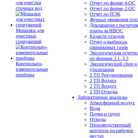
для очистки
Отчет по форме 4-ОС
сточных вод
Отчет по форме 2-ОС
Отчет по ПЭК
Журнал движения отх
Декларация с расчето
Мешалки для
платы за НВОС
очистных
Кадастр отходов
сооружений
Отчет о выбросах
парниковых газов
Экологическая отчетн
по формам 3.1–3.3
Контрольно-
Экологический сбор и
измерительные
утилизация
приборы
2 ТП Рекультивация
2 ТП Водхоз
2 ТП Воздух
2 ТП Отходы
Лабораторные анализы
Атмосферный воздух
Вода
Почва и грунт
Отходы
Производственный
контроль на рабочих
местах