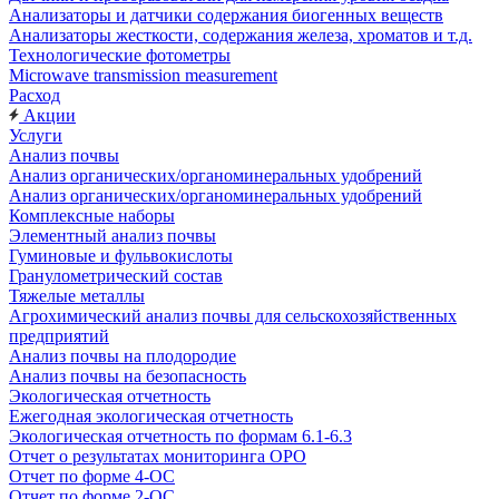
Анализаторы и датчики содержания биогенных веществ
Анализаторы жесткости, содержания железа, хроматов и т.д.
Технологические фотометры
Microwave transmission measurement
Расход
Акции
Услуги
Анализ почвы
Анализ органических/органоминеральных удобрений
Анализ органических/органоминеральных удобрений
Комплексные наборы
Элементный анализ почвы
Гуминовые и фульвокислоты
Гранулометрический состав
Тяжелые металлы
Агрохимический анализ почвы для сельскохозяйственных
предприятий
Анализ почвы на плодородие
Анализ почвы на безопасность
Экологическая отчетность
Ежегодная экологическая отчетность
Экологическая отчетность по формам 6.1-6.3
Отчет о результатах мониторинга ОРО
Отчет по форме 4-ОС
Отчет по форме 2-ОС