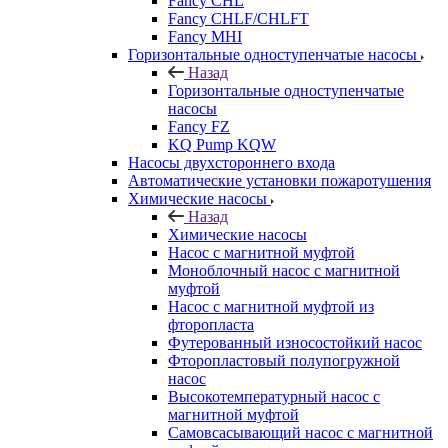
Fancy CHL
Fancy CHLF/CHLFT
Fancy MHI
Горизонтальные одноступенчатые насосы
Назад
Горизонтальные одноступенчатые
насосы
Fancy FZ
KQ Pump KQW
Насосы двухстороннего входа
Автоматические установки пожаротушения
Химические насосы
Назад
Химические насосы
Насос с магнитной муфтой
Моноблочный насос с магнитной
муфтой
Насос с магнитной муфтой из
фторопласта
Футерованный износостойкий насос
Фторопластовый полупогружной
насос
Высокотемпературный насос с
магнитной муфтой
Самовсасывающий насос с магнитной