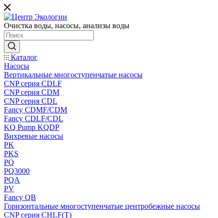
Очистка воды, насосы, анализы воды
Каталог
Насосы
Вертикальные многоступенчатые насосы
CNP серия CDLF
CNP серия CDM
CNP серия CDL
Fancy CDMF/CDM
Fancy CDLF/CDL
KQ Pump KQDP
Вихревые насосы
PK
PKS
PQ
PQ3000
PQA
PV
Fancy QB
Горизонтальные многоступенчатые центробежные насосы
CNP серия CHLF(T)