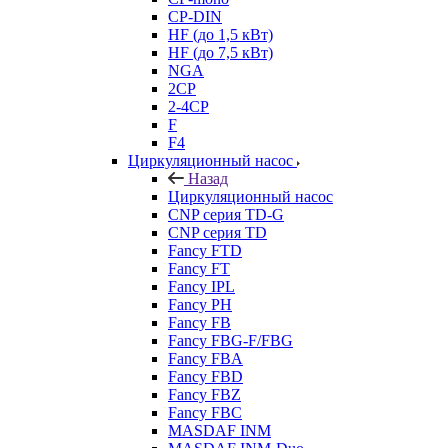
CP-DIN
HF (до 1,5 кВт)
HF (до 7,5 кВт)
NGA
2CP
2-4CP
F
F4
Циркуляционный насос
Назад
Циркуляционный насос
CNP серия TD-G
CNP серия TD
Fancy FTD
Fancy FT
Fancy IPL
Fancy PH
Fancy FB
Fancy FBG-F/FBG
Fancy FBA
Fancy FBD
Fancy FBZ
Fancy FBC
MASDAF INM