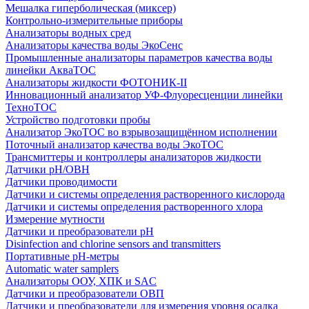
Мешалка гиперболическая (миксер)
Контрольно-измерительные приборы
Анализаторы водных сред
Анализаторы качества воды ЭкоСенс
Промышленные анализаторы параметров качества воды
линейки АкваТОС
Анализаторы жидкости ФОТОНИК-II
Инновационный анализатор УФ-Флуоресценции линейки
ТехноТОС
Устройство подготовки пробы
Анализатор ЭкоТОС во взрывозащищённом исполнении
Поточный анализатор качества воды ЭкоТОС
Трансмиттеры и контроллеры анализаторов жидкости
Датчики рН/ОВН
Датчики проводимости
Датчики и системы определения растворенного кислорода
Датчики и системы определения растворенного хлора
Измерение мутности
Датчики и преобразователи pH
Disinfection and chlorine sensors and transmitters
Портативные pH-метры
Automatic water samplers
Анализаторы ООУ, ХПК и SAC
Датчики и преобразователи ОВП
Датчики и преобразователи для измерения уровня осадка