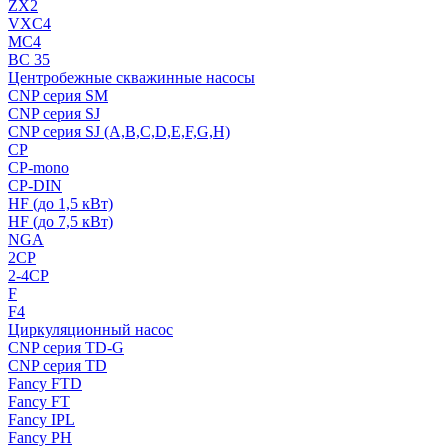
ZX2
VXC4
MC4
BC 35
Центробежные скважинные насосы
CNP серия SM
CNP серия SJ
CNP серия SJ (A,B,C,D,E,F,G,H)
CP
CP-mono
CP-DIN
HF (до 1,5 кВт)
HF (до 7,5 кВт)
NGA
2CP
2-4CP
F
F4
Циркуляционный насос
CNP серия TD-G
CNP серия TD
Fancy FTD
Fancy FT
Fancy IPL
Fancy PH